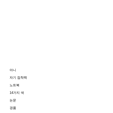
아니
자기 접착력
노트북
14가지 색
논문
경품