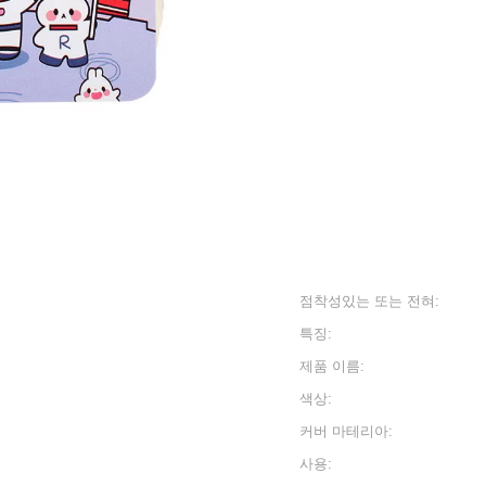
점착성있는 또는 전혀:
특징:
제품 이름:
색상:
커버 마테리아:
사용: