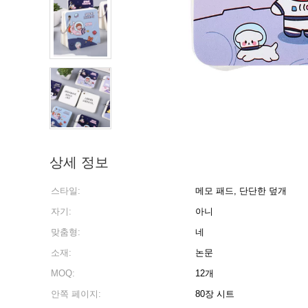
상세 정보
스타일:
메모 패드, 단단한 덮개
자기:
아니
맞춤형:
네
소재:
논문
MOQ:
12개
안쪽 페이지:
80장 시트