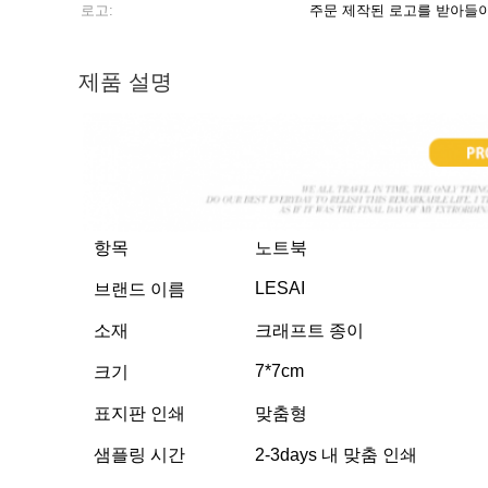
로고:
주문 제작된 로고를 받아들
제품 설명
항목
노트북
LESAI
브랜드 이름
소재
크래프트 종이
7*7cm
크기
표지판 인쇄
맞춤형
샘플링 시간
2-3days 내 맞춤 인쇄