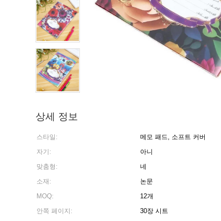
상세 정보
스타일:
메모 패드, 소프트 커버
자기:
아니
맞춤형:
네
소재:
논문
MOQ:
12개
안쪽 페이지:
30장 시트