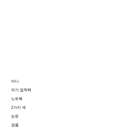
아니
자기 접착력
노트북
2가지 색
논문
경품